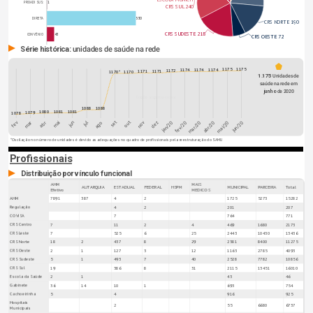
1
PROADI SUS:
CRS SUL 240
530
DIRETA
CRS NORTE 190
CRS SUDESTE 218
43
CONVÊNIO
CRS OESTE 72
Série histórica: 
unidades de saúde na rede
1175
1175
1174
1174
1174
1172
1171
1171
1170*
1170
1.175 
Unidades de 
saúde na rede em 
junho 
de 2020
Digite alguma coisa
1088
1088
1081
1081
1080
1079
1078
set
out
jun/20
mai/20
ago
abr/20
jul
mar/20
jun
fev/20
mai
jan/20
abr
dez
mar
nov
fev
*Oscilação no número de unidades é devido as adequações no quadro de profissionais pela reestruturação do SAMU
Profissionais
Distribuição por vínculo funcional
AHM
MAIS
AUTARQUIA
ESTADUAL
FEDERAL
HSPM
MUNICIPAL
PARCEIRA
Total
Efetivo
MEDICOS
AHM
7891
387
4
2
1725
5273
15282
Regulação
4
2
201
207
COVISA
7
764
771
CRS Centro
7
11
2
4
469
1680
2173
CRS Leste
7
525
6
25
2443
10430
13436
CRS Norte
18
2
437
8
29
2381
8400
11275
CRS Oeste
2
1
127
3
12
1163
2785
4093
CRS Sudeste
5
1
493
7
40
2528
7782
10856
CRS Sul
19
386
8
31
2115
13451
16010
Escola da Saúde
2
1
43
46
Gabinete
36
14
10
1
693
754
Cachoeirinha
5
4
916
925
Hospitais
2
55
6680
6737
Municipais