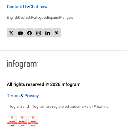
Contact Us
Chat now
•
English
Deutsch
Português
Español
Français
All rights reserved © 2026 Infogram
Terms
&
Privacy
Infogram and Infogr.am are registered trademarks of Prezi, Inc.