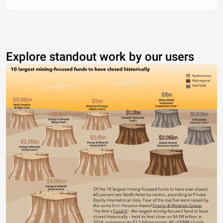
HEMATOLOGIA E HEMOTERAPIA
1
6
5
4
16
CONSULTOR
1
1
HEMOTERAPIA
2
2
CONTADOR
4
5
1
10
HOMEOPATIA
3
16
3
22
INFECTOLOGIA
7
1
50
21
79
MASTOLOGIA
1
1
15
17
MEDICINA DE EMERGENCIA
4
4
MEDICINA DE FAMILIA E
94
2
1455
1551
COMUNIDADE
MEDICINA DO TRABALHO
7
1
34
3
45
MEDICINA FISICA E REABILITACAO
1
1
Explore standout work by our users
MEDICINA INTENSIVA
28
5
5
38
MEDICINA INTENSIVA ADULTO
5
4
11
42
58
120
MEDICINA INTENSIVA PEDIATRICA
1
4
12
8
25
NEFROLOGIA
1
3
11
6
21
NEFROLOGIA PEDIATRICA
1
1
NEONATOLOGIA
13
2
6
55
90
166
NEUROCIRURGIA
16
7
11
56
90
NEUROLOGIA
11
1
3
36
97
148
NEUROLOGIA INFANTIL
4
4
4
12
NUTROLOGIA
2
2
OFTALMOLOGIA
8
2
10
70
65
155
ONCOLOGIA CLINICA
3
3
ORTOPEDIA E TRAUMATOLOGIA
95
6
1
1
18
102
479
702
OTORRINOLARINGOLOGIA
5
7
42
60
114
PATOLOGIA CLINICA
1
9
10
PEDIATRIA
84
5
67
1
24
419
1643
2243
PNEUMOLOGIA
1
2
20
34
57
PNEUMOLOGIA PEDIATRICA
1
1
PROCTOLOGIA
3
13
16
PSIQUIATRIA
25
1
7
5
123
417
578
RADIOLOGIA
2
1
5
18
71
97
REUMATOLOGIA
1
9
47
57
SAMU SOCORRISTA
121
1
122
SAUDE PUBLICA
6
107
6
119
TISIOLOGIA
1
1
TOCOGINECOLOGIA
1
8
54
2
441
86
592
ULTRASSONOGRAFIA
5
5
UROLOGIA
3
1
10
24
71
109
*mov
1
1
2
Total Geral
591
61
226
6
271
149
2759
9147
13210