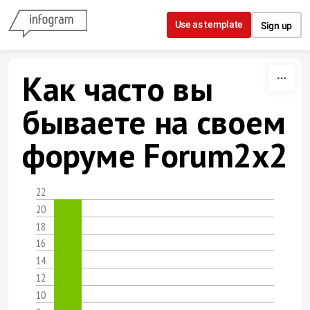
Skip to content
Use as template
Sign up
Как часто вы
бываете на своем
форуме Forum2x2
22
20
18
16
14
12
10