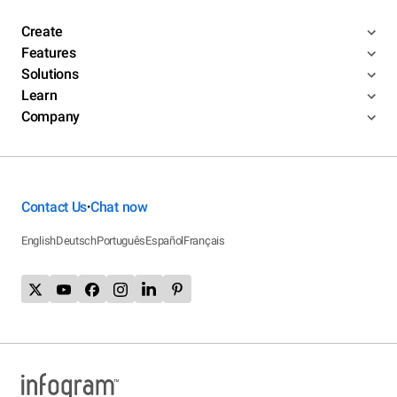
Create
Features
Solutions
Learn
Company
Contact Us
Chat now
•
English
Deutsch
Português
Español
Français