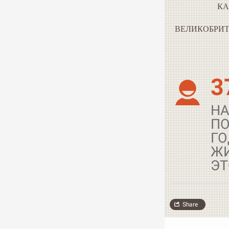
К
ВЕЛИКОБРИ
3
НА
ПО
ГО
ЖИ
ЭТ
Share