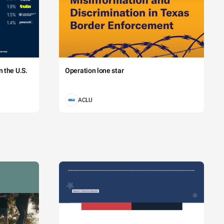
 the U.S.
Operation lone star
ACLU