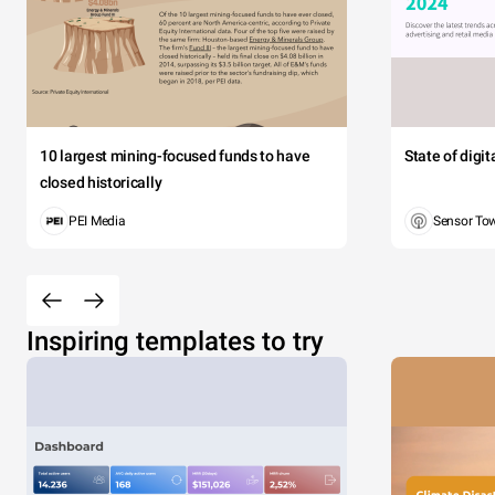
10 largest mining-focused funds to have
State of digi
closed historically
PEI Media
Sensor To
Inspiring templates to try