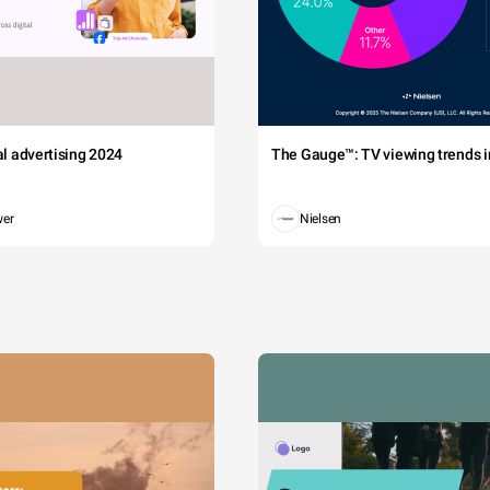
tal advertising 2024
The Gauge™: TV viewing trends in
wer
Nielsen