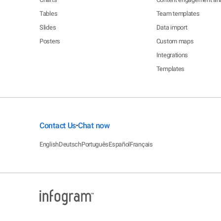
Tables
Team templates
Slides
Data import
Posters
Custom maps
Integrations
Templates
Contact Us
Chat now
•
English
Deutsch
Português
Español
Français