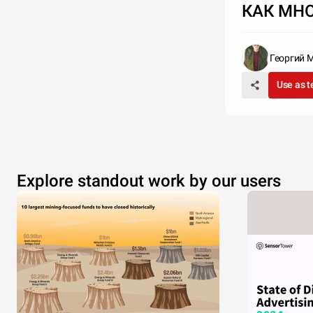
КАК МН
Георгий 
Use as 
Explore standout work by our users