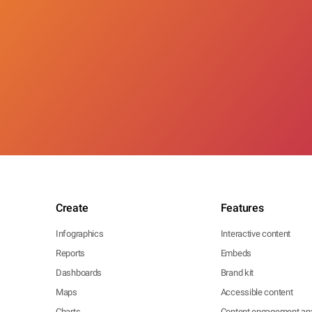
Create
Features
Infographics
Interactive content
Reports
Embeds
Dashboards
Brand kit
Maps
Accessible content
Charts
Content engagement ana