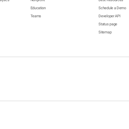
Education
Schedule a Demo
Teams
Developer API
Status page
Sitemap