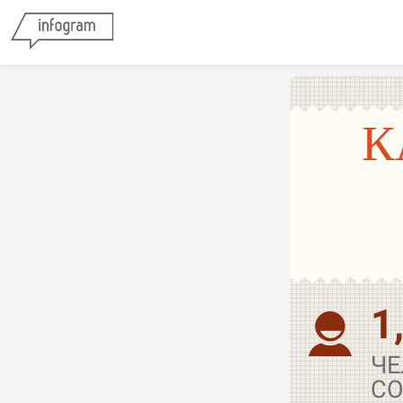
К
1
ЧЕ
СО