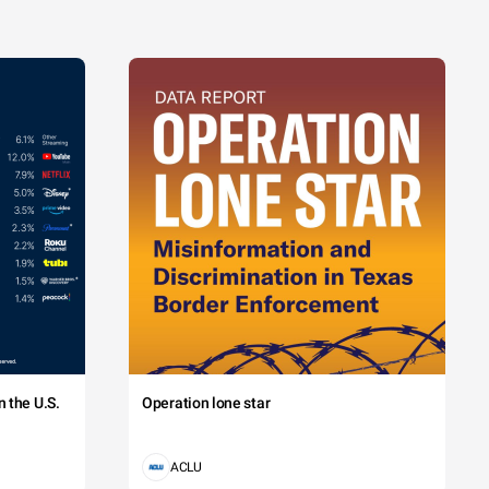
 the U.S.
Operation lone star
ACLU