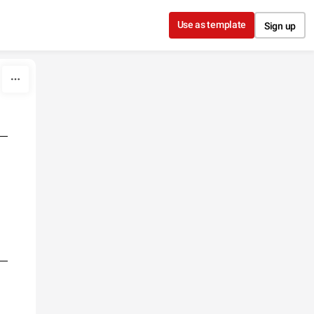
Use as template
Sign up