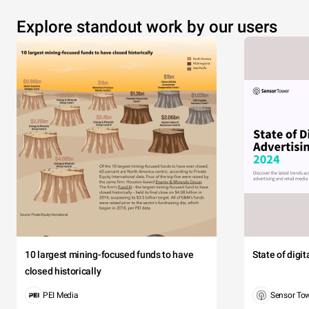
Explore standout work by our users
10 largest mining-focused funds to have
State of digi
closed historically
PEI Media
Sensor To