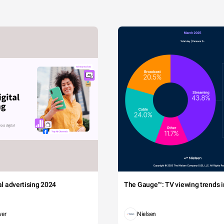
tal advertising 2024
The Gauge™: TV viewing trends in
wer
Nielsen