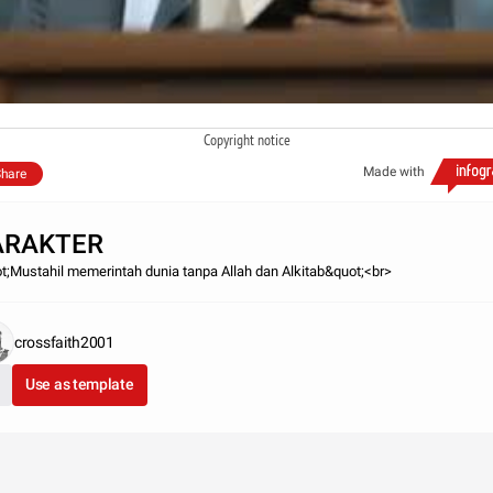
Copyright notice
Made with
hare
ARAKTER
t;Mustahil memerintah dunia tanpa Allah dan Alkitab&quot;<br>
crossfaith2001
Use as template