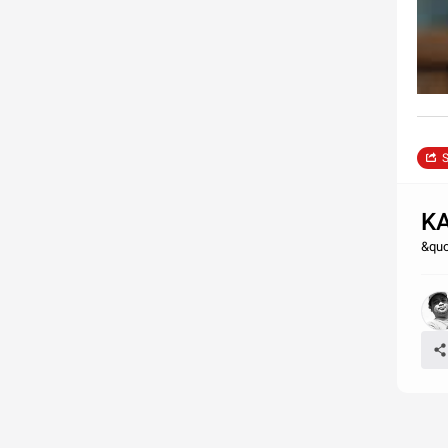
S
K
&quo