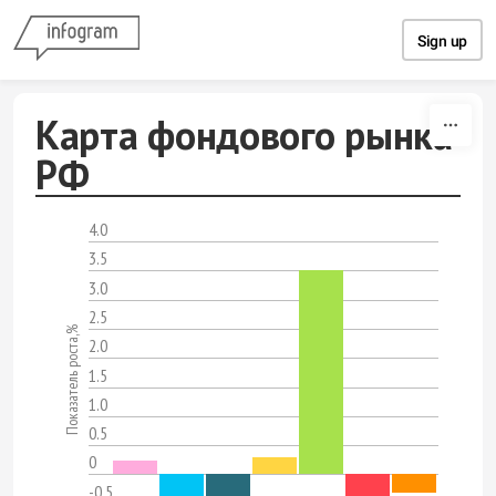
Skip to content
Sign up
Карта фондового рынка
РФ
4.0
3.5
3.0
2.5
Показатель роста,%
2.0
1.5
1.0
0.5
0
-0.5