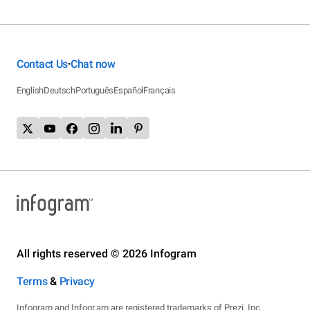
Contact Us
Chat now
•
English
Deutsch
Português
Español
Français
All rights reserved © 2026 Infogram
Terms
&
Privacy
Infogram and Infogr.am are registered trademarks of Prezi, Inc.