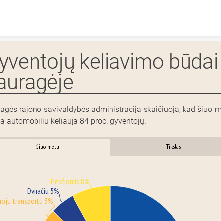
Skip to content
yventojų keliavimo būdai
auragėje
agės rajono savivaldybės administracija skaičiuoja, kad šiuo m
ą automobiliu keliauja 84 proc. gyventojų.
Šiuo metu
Tikslas
Pėsčiomis 8%
Dviračiu 5%
uoju transportu 3%