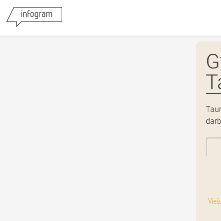
G
T
Taur
darb
Vieš