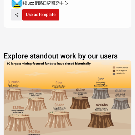
i-Buzz 網路口碑研究中心
Use as template
Explore standout work by our users