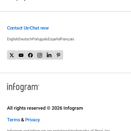
Contact Us
Chat now
•
English
Deutsch
Português
Español
Français
All rights reserved © 2026 Infogram
Terms
&
Privacy
Infogram and Infogr.am are registered trademarks of Prezi, Inc.