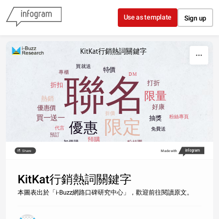
Skip to content
Use as template
Sign up
KitKat行銷熱詞關鍵字
買就送
特價
聯名
專櫃
DM
打折
折扣
限量
熱銷
好康
優惠價
折價
買一送一
粉絲專頁
抽獎
限定
優惠
代言
免費送
預訂
預購
加價購
粉絲團
半價
Share
Made with
統計期間：2021/01/01-2021/11/25
本圖表屬i-Buzz網路口碑研究中心所有，未經同意請勿轉載
數據來源：i-Buzz網路口碑研究中心
KitKat行銷熱詞關鍵字
本圖表出於「i-Buzz網路口碑研究中心」，歡迎前往閱讀原文。