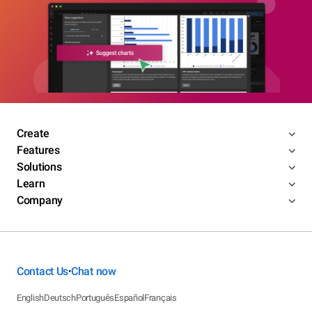
Create
Features
Solutions
Learn
Company
Contact Us
Chat now
•
English
Deutsch
Português
Español
Français