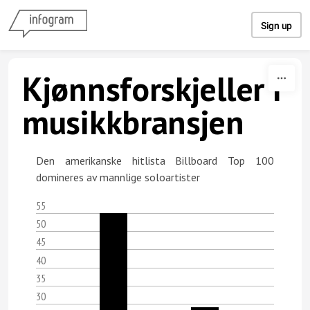
Skip to content
Sign up
Kjønnsforskjeller i
musikkbransjen
Den amerikanske hitlista Billboard Top 100
domineres av mannlige soloartister
55
50
45
40
35
30