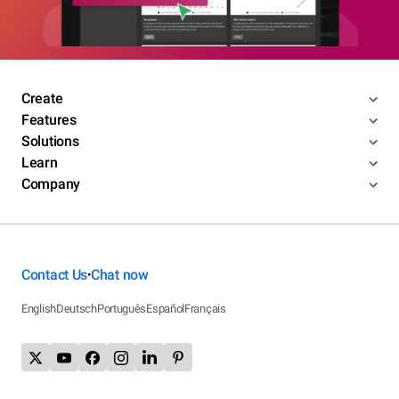
Create
Features
Solutions
Learn
Company
Contact Us
Chat now
•
English
Deutsch
Português
Español
Français