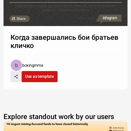
Инфографика создана для сайта boxing-mma.com, при использовании
активный гиперлинк обязателен
Made with
Share
Когда завершались бои братьев
кличко
boxingmma
Use as template
Explore standout work by our users