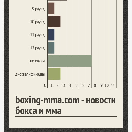
9 раунд
10 раунд
11 раунд
12 раунд
по очкам
дисквалификация
0
1
2
3
4
5
6
7
8
9
10
11
boxing-mma.com - новости
бокса и мма