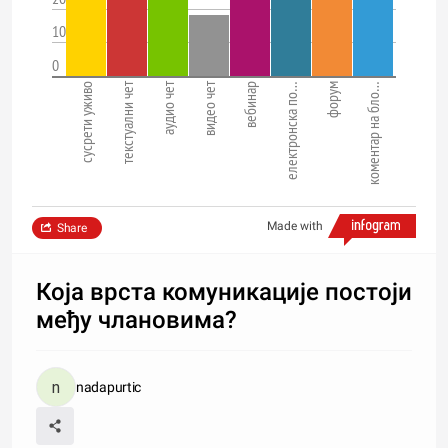
10
0
текстуални чет
аудио чет
видео чет
сусрети уживо
вебинар
електронска по…
форум
коментар на бло…
Made with
Share
Која врста комуникације постоји
међу члановима?
nadapurtic