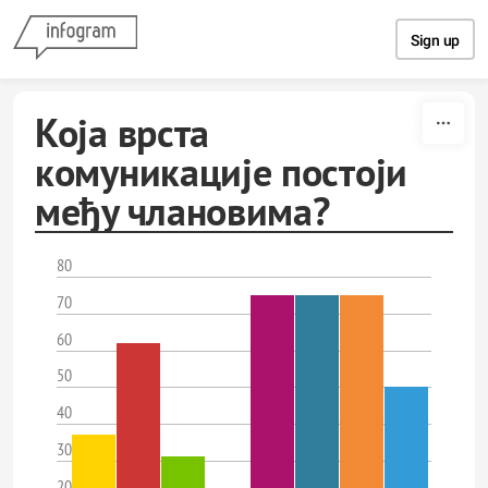
Skip to content
Sign up
Која врста
комуникације постоји
међу члановима?
80
70
60
50
40
30
20