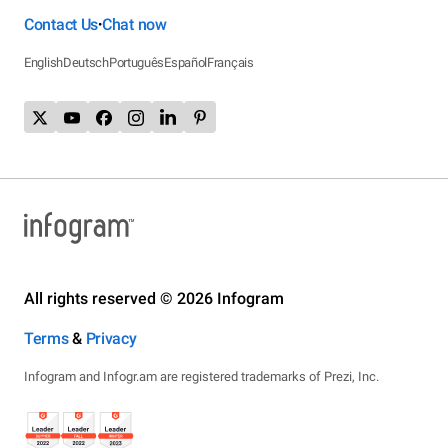
Contact Us
Chat now
•
English
Deutsch
Português
Español
Français
All rights reserved © 2026 Infogram
Terms
&
Privacy
Infogram and Infogr.am are registered trademarks of Prezi, Inc.