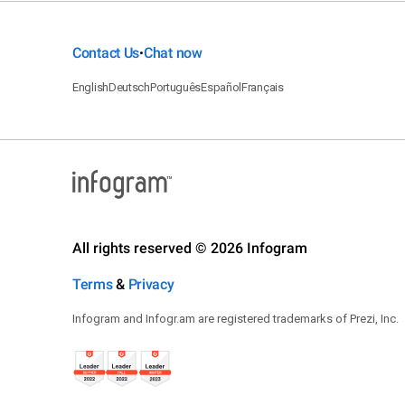
Contact Us
Chat now
•
English
Deutsch
Português
Español
Français
All rights reserved © 2026 Infogram
Terms
&
Privacy
Infogram and Infogr.am are registered trademarks of Prezi, Inc.