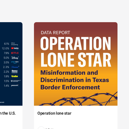
 the U.S.
Operation lone star