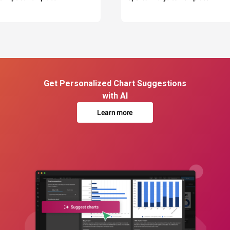
Get Personalized Chart Suggestions
with AI
Learn more