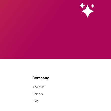
Company
About Us
Careers
Blog