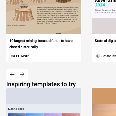
10 largest mining-focused funds to have
State of digi
closed historically
PEI Media
Sensor To
Inspiring templates to try