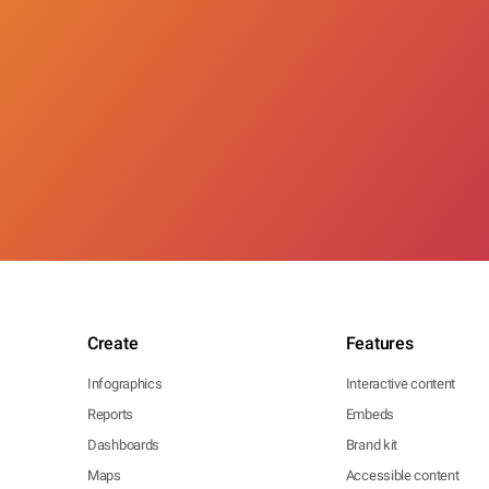
Create
Features
Infographics
Interactive content
Reports
Embeds
Dashboards
Brand kit
Maps
Accessible content