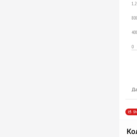
1,2
80
40
0
Да
Sh
Ко