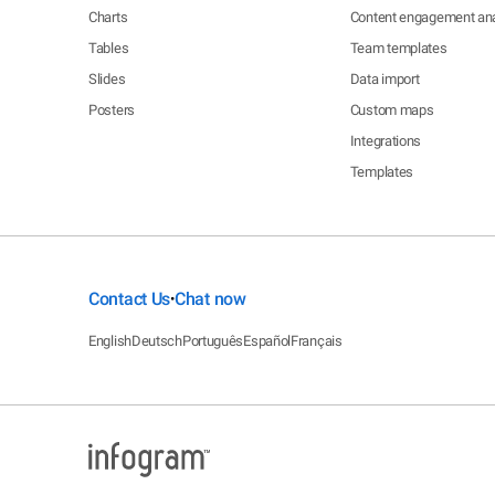
Charts
Content engagement ana
Tables
Team templates
Slides
Data import
Posters
Custom maps
Integrations
Templates
Contact Us
Chat now
•
English
Deutsch
Português
Español
Français