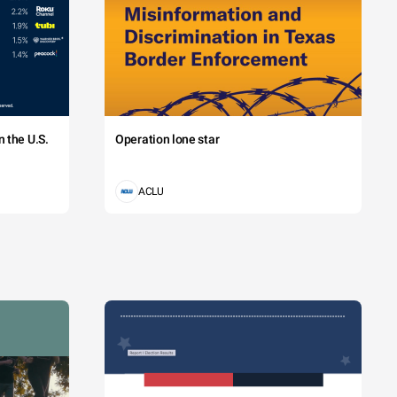
 the U.S.
Operation lone star
ACLU