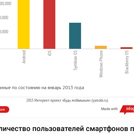
00,000
0,000
0,000
Android
iOS
Symbian OS
Windows Phone
Blackberry OS
нные по состоянию на январь 2013 года
2013 Интернет-проект «Будь мобильным» (yamobi.ru)
Made with
are
личество пользователей смартфонов 