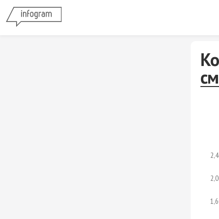
Ко
см
2,4
2,0
1,6