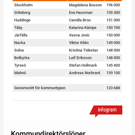
Stockholm
Magdalena Bosson
196 000
Göteborg
Eva Hessman
155 300
Huddinge
Camilla Broo
151 000
Täby
Katarina Kämpe
150 700
Järfälla
Vesna Jovic
150 000
Nacka
Viktor Kilén
149 000
Solna
Kristina Tidestav
148 000
Botkyrka
Leif Eriksson
148 000
Tyresö
Stefan Hollmark
145 400
Malmö
Andreas Norbrant
139 100
Genomsnitt för kommuntypen
123 688
Kommundirektörslöner