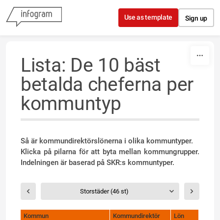
Skip to content
Use as template
Sign up
Lista: De 10 bäst
betalda cheferna per
kommuntyp
Så är kommundirektörslönerna i olika kommuntyper.
Klicka på pilarna för att byta mellan kommungrupper.
Indelningen är baserad på SKR:s kommuntyper.
Storstäder (46 st)
Kommun
Kommundirektör
Lön