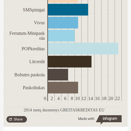
SMSpinigai
Vivus
Ferratum-Minipask
ola
POPkreditas
Litcredit
Bobutes paskola
Paskoliukas
0
2
4
6
8
10
12
14
16
18
20
22
2014 metų duomenys GREITASKREDITAS.EU
Made with
Share