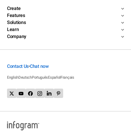
Create
Features
Solutions
Learn
Company
Contact Us
Chat now
•
English
Deutsch
Português
Español
Français