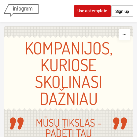
Skip to content
Use as template
Sign up
KOMPANIJOS,
KURIOSE
SKOLINASI
DAŽNIAU
MŪSŲ TIKSLAS -
PADĖTI TAU