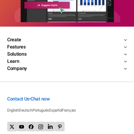
Create
Features
Solutions
Learn
Company
Contact Us
Chat now
•
English
Deutsch
Português
Español
Français