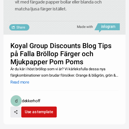
vit med färgade papper bollar eller blanda och
matcha ljusa färger istället.
Made with
Share
Koyal Group Discounts Blog Tips
på Falla Bröllop Färger och
Mjukpapper Pom Poms
Är du kär i höst bröllop som vi är? Vi kärleksfulla dessa nya
färgkombinationer som brudar försöker. Orange & blågrön, grön &
blå och lila & Brown är våra favoriter. Dekorera med färg är ett bra
Read more
sätt att lägga till personlighet och stil till ditt eveneman
dekkerhoff
Use as template