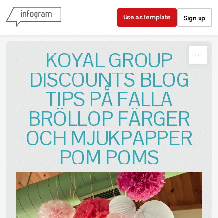
Skip to content
Use as template
Sign up
KOYAL GROUP
DISCOUNTS BLOG
TIPS PÅ FALLA
BRÖLLOP FÄRGER
OCH MJUKPAPPER
POM POMS