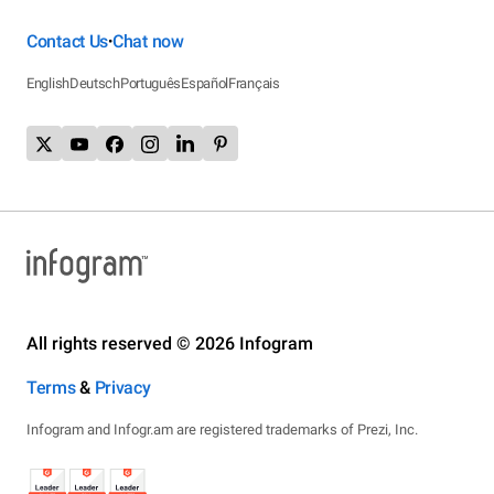
Contact Us
Chat now
•
English
Deutsch
Português
Español
Français
All rights reserved © 2026 Infogram
Terms
&
Privacy
Infogram and Infogr.am are registered trademarks of Prezi, Inc.