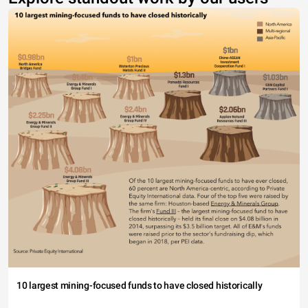
10 largest mining-focused funds to have closed historically