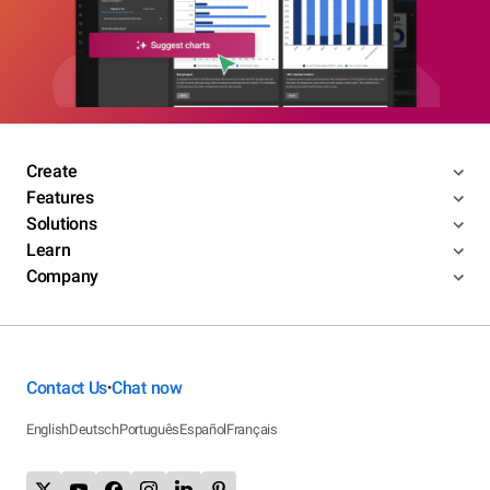
Create
Features
Solutions
Learn
Company
Contact Us
Chat now
•
English
Deutsch
Português
Español
Français