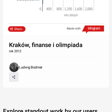
0
400
800
1,200
1,600
2,000
mln złotych
Made with
Share
Kraków, finanse i olimpiada
rok 2012
Ludwig Bodmer
Explore standout work by our users