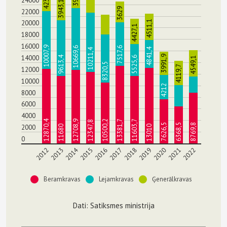
24000
3943,1
3629
22000
4511,1
20000
4427,1
18000
16000
10007,9
10669,6
7517,6
4841,4
10211,4
3991,9
14000
9613,4
5525,6
4549,1
8320,5
4119,7
12000
10000
4212
8000
6000
4000
12870,4
12708,9
10500,2
13381,7
11603,7
12347,8
7626,5
6368,5
8769,8
2000
11680
13010
0
2014
2012
2013
2015
2016
2017
2018
2019
2020
2021
2022
Beramkravas
Lejamkravas
Ģenerālkravas
Dati: Satiksmes ministrija