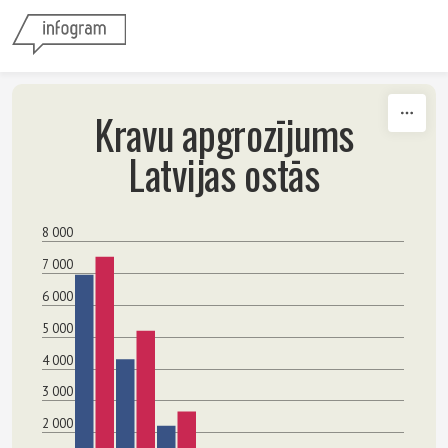
Skip to content
Kravu apgrozījums
Latvijas ostās
8 000
7 000
6 000
5 000
4 000
3 000
2 000