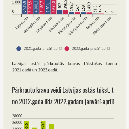
1 000
390,5
6 939,8
4 288,2
5 180,7
2 204,1
2 651,8
7 507,5
195,7
149,9
402
167
159
34,9
31,5
0
0
0
Rīgas osta
Ventspils osta
Liepājas osta
Skultes osta
Mērsraga osta
Salacgrīvas osta
Rojas osta
Pāvilostas osta
2021.gada janvārī-aprīlī
2022.gada janvārī-aprīlī
Latvijas ostās pārkrautās kravas tūkstošos tonnu
2021.gadā un 2022.gadā.
Pārkrauto kravu veidi Latvijas ostās tūkst. t
no 2012.gada līdz 2022.gadam janvārī-aprīlī
28000
26000
3960,8
4235,6