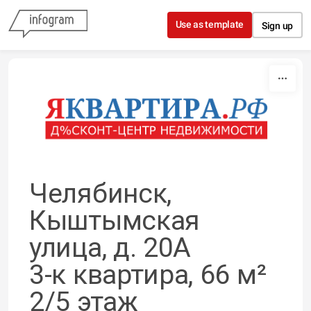
Skip to content
Use as template
Sign up
Челябинск,
Кыштымская
улица, д. 20А
3-к квартира, 66 м²
2/5 этаж