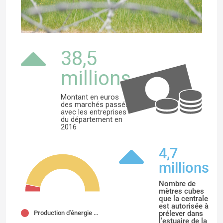
38,5
millions
Montant en euros
des marchés passés
avec les entreprises
du département en
2016
4,7
millions
Nombre de
mètres cubes
que la centrale
est autorisée à
Production d'énergie du blayais
prélever dans
l'estuaire de la