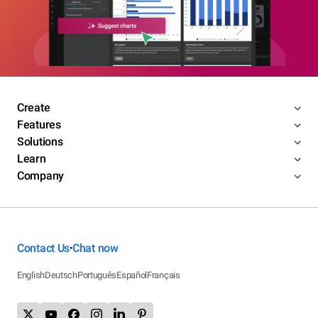
Create
Features
Solutions
Learn
Company
Contact Us
Chat now
•
English
Deutsch
Português
Español
Français