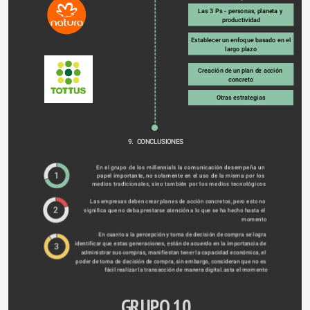
Las 3 Ps - personas, planeta y 
productividad
Establecer un enfoque basado en el 
largo plazo
Creación de un plan de acción 
concreto
Otras estrategias
9.  CONCLUSIONES
En el grupo de los millennials la comunicación desempeña un 
1
papel importante, no solamente en el uso de la misma por los 
medios tradicionales, sino también por los medios tecnológicos
Las empresas deben crear planes de acción concretos, pero esto no 
2
significa que no deba prestarse atención a lo que se ha hecho hasta el 
momento
En cuanto a la percepción y toma de decisión de compra se logra 
identificar que estas generaciones, están de acuerdo en la importancia de 
3
administrar sus compras, manifiestan tener la capacidad económica, el 
poder de toma de decisión de compra, sin embargo, consideran que no es 
fácil realizar la transacción de manera digital.asta el momento
GRUPO 10