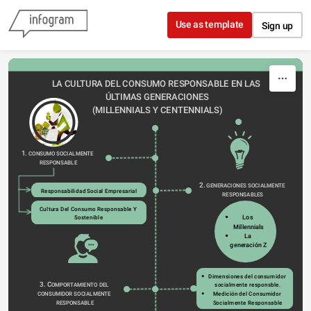
Skip to content
Use as template
Sign up
LA CULTURA DEL CONSUMO RESPONSABLE EN LAS 
ÚLTIMAS GENERACIONES
(MILLENNIALS Y CENTENNIALS)
1. 
CONSUMO SOCIALMENTE 
RESPONSABLE
2. 
GENERACIONES SOCIALMENTE 
Responsabilidad Social Empresarial
RESPONSABLES
Cultura Del Consumo Responsable Y 
Los 
Sostenible
Millennials
La 
generación Z
Dimensiones del consumidor 
3. C
OMPORTAMIENTO DEL 
socialmente responsble.
CONSUMIDOR SOCIALMENTE 
Medición del Consumidor 
RESPONSABLE
Socialmente Responsable