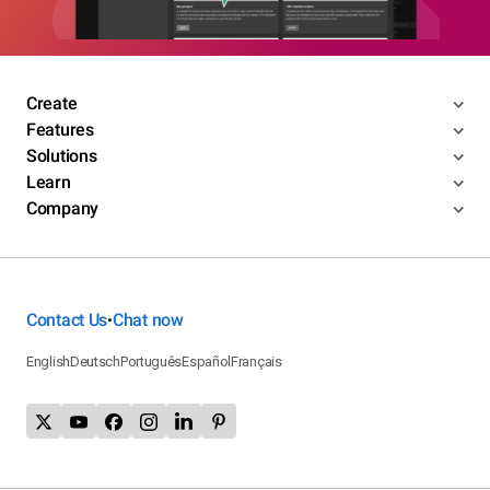
Create
Features
Solutions
Learn
Company
Contact Us
Chat now
•
English
Deutsch
Português
Español
Français