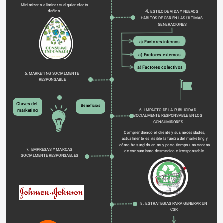
Minimizar o eliminar cualquier efecto 
dañino. 
4. 
ESTILO DE VIDA Y NUEVOS 
HÁBITOS DE CSR EN LAS ÚLTIMAS 
GENERACIONES
a) Factores internos
a) Factores externos
a) Factores colectivos
5. MARKETING SOCIALMENTE 
RESPONSABLE
Claves del 
Beneficios
6.  IMPACTO DE LA PUBLICIDAD 
marketing
SOCIALMENTE RESPONSABLE EN LOS 
CONSUMIDORES
Comprendiendo el cliente y sus necesidades, 
actualmente es visible la fuerza del marketing y 
cómo ha surgido en muy poco tiempo una cadena 
7.  EMPRESAS Y MARCAS 
de consumismo desmedido e irresponsable. 
SOCIALMENTE RESPONSABLES
8.  ESTRATEGIAS PARA GENERAR UN 
CSR