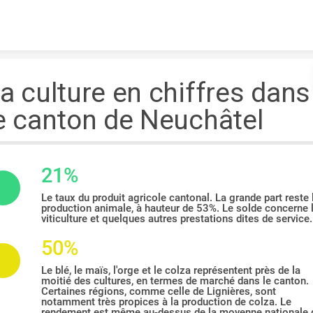
Skip to content
a culture en chiffres dans
e canton de Neuchâtel
21%
Le taux du produit agricole cantonal. La grande part reste 
production animale, à hauteur de 53%. Le solde concerne 
viticulture et quelques autres prestations dites de service.
50%
Le blé, le maïs, l'orge et le colza représentent près de la
moitié des cultures, en termes de marché dans le canton.
Certaines régions, comme celle de Lignières, sont
notamment très propices à la production de colza. Le
rendement est même au-dessus de la moyenne nationale q