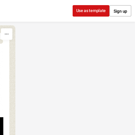
Use as template
Sign up