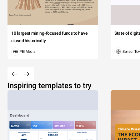
10 largest mining-focused funds to have
State of digi
closed historically
PEI Media
Sensor To
Inspiring templates to try