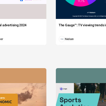
tal advertising 2024
The Gauge™: TV viewing trends in
wer
Nielsen