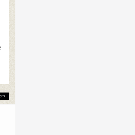
e
ión.