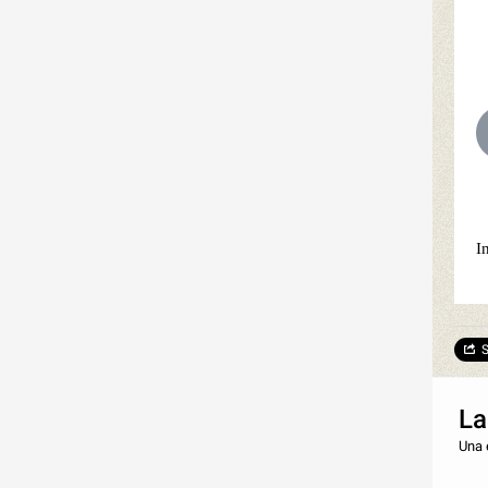
I
S
La
Una 