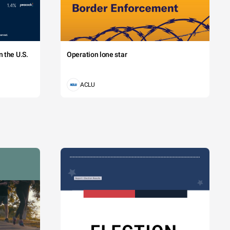
 the U.S.
Operation lone star
ACLU