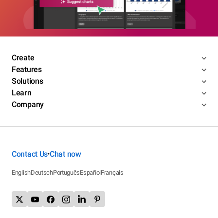
Create
Features
Solutions
Learn
Company
Contact Us
Chat now
•
English
Deutsch
Português
Español
Français