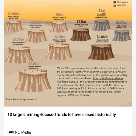
10 largest mining-focused funds to have closed historically
PEI Media