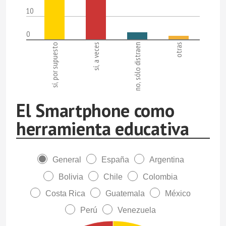
10
0
sí, por supuesto
sí, a veces
no, sólo distraen
otras
El Smartphone como
herramienta educativa
General
España
Argentina
Bolivia
Chile
Colombia
Costa Rica
Guatemala
México
Perú
Venezuela