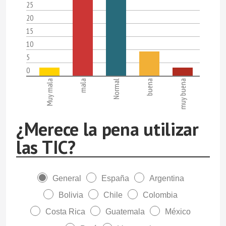
25
20
15
10
5
0
Muy mala
mala
Normal
buena
muy buena
¿Merece la pena utilizar
las TIC?
General
España
Argentina
Bolivia
Chile
Colombia
Costa Rica
Guatemala
México