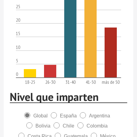
25
20
15
10
5
0
18-25
26-30
31-40
41-50
más de 50
Nivel que imparten
Global
España
Argentina
Bolivia
Chile
Colombia
Costa Rica
Guatemala
México