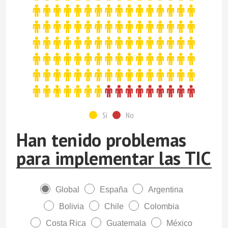
Sí
No
Han tenido problemas
para implementar las TIC
Global
España
Argentina
Bolivia
Chile
Colombia
Costa Rica
Guatemala
México