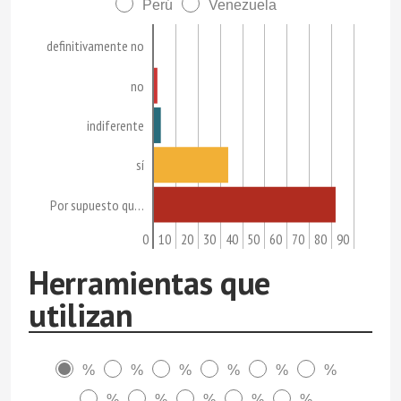
Perú
Venezuela
definitivamente no
no
indiferente
sí
Por supuesto qu…
0
10
20
30
40
50
60
70
80
90
Herramientas que
utilizan
%
%
%
%
%
%
%
%
%
%
%