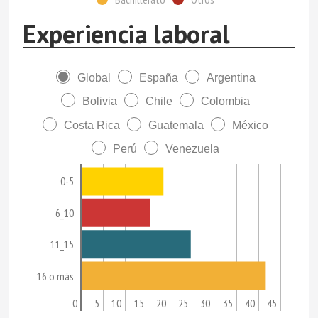
Experiencia laboral
Global
España
Argentina
Bolivia
Chile
Colombia
Costa Rica
Guatemala
México
Perú
Venezuela
0-5
6_10
11_15
16 o más
0
5
10
15
20
25
30
35
40
45