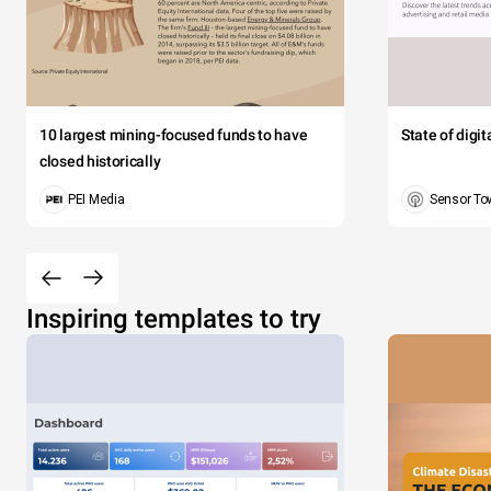
10 largest mining-focused funds to have
State of digi
closed historically
PEI Media
Sensor To
Inspiring templates to try