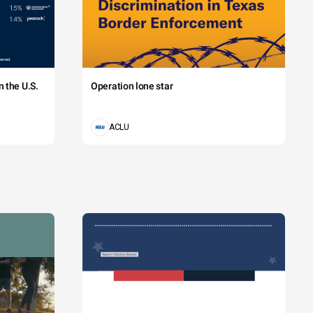
 the U.S.
Operation lone star
ACLU