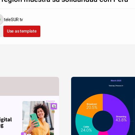
teleSUR tv
Use as template