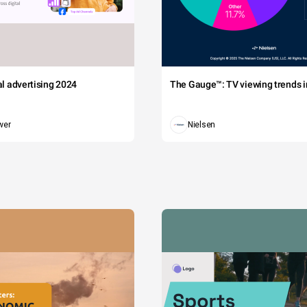
tal advertising 2024
The Gauge™: TV viewing trends in
wer
Nielsen