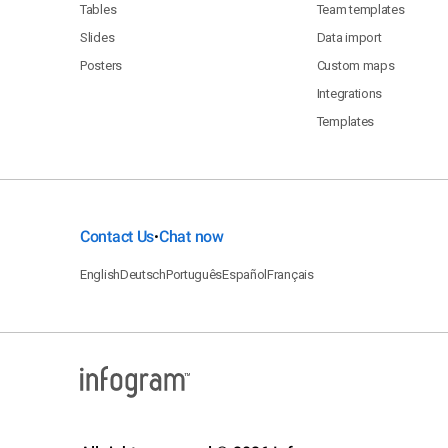
Tables
Team templates
Slides
Data import
Posters
Custom maps
Integrations
Templates
Contact Us
Chat now
•
English
Deutsch
Português
Español
Français