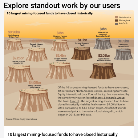
Explore standout work by our users
10 largest mining-focused funds to have closed historically