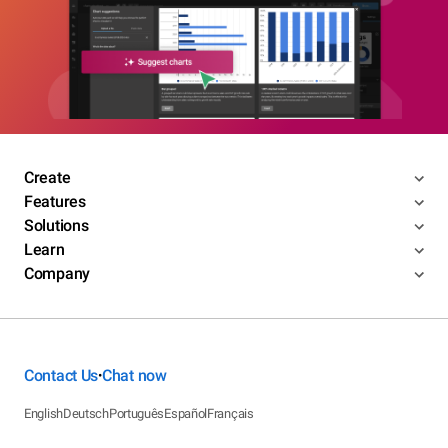
Create
Features
Solutions
Learn
Company
Contact Us
Chat now
•
English
Deutsch
Português
Español
Français