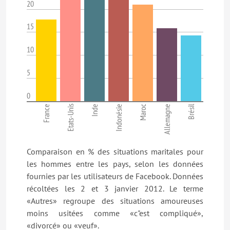
20
15
10
5
0
France
Etats-Unis
Inde
Indonésie
Maroc
Allemagne
Brésil
Comparaison en % des situations maritales pour
les hommes entre les pays, selon les données
fournies par les utilisateurs de Facebook. Données
récoltées les 2 et 3 janvier 2012. Le terme
«Autres» regroupe des situations amoureuses
moins usitées comme «c"est compliqué»,
«divorcé» ou «veuf».