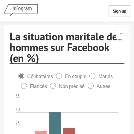
Skip to content
Sign up
La situation maritale des
hommes sur Facebook
(en %)
Célibataires
En couple
Mariés
Fiancés
Non précisé
Autres
35
30
25