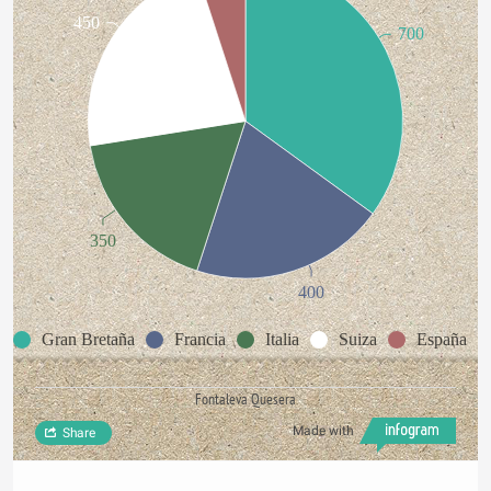
450
700
350
400
Gran Bretaña
Francia
Italia
Suiza
España
Fontaleva Quesera
Made with
Share