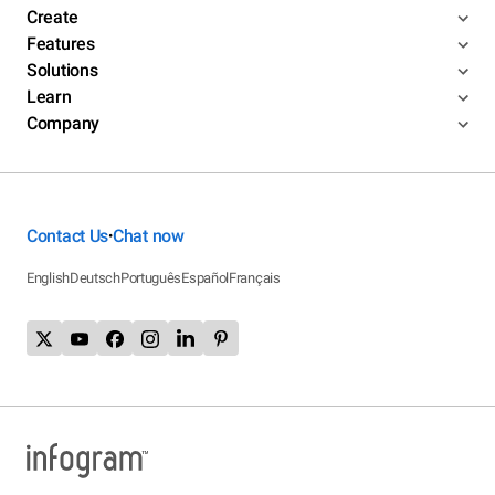
Create
Features
Solutions
Learn
Company
Contact Us
Chat now
•
English
Deutsch
Português
Español
Français