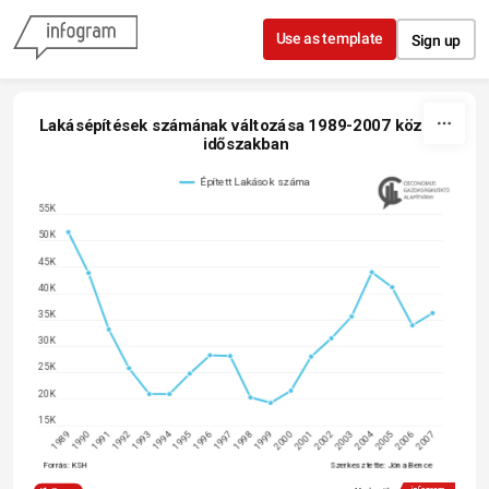
Skip to content
Use as template
Sign up
Lakásépítések számának változása 1989-2007 közötti 
időszakban
Épített Lakások száma
55K
50K
45K
40K
35K
30K
25K
20K
15K
1996
1990
2003
1997
1991
2004
1998
1992
2005
1999
1993
2006
2000
1994
2007
2001
1995
1989
2002
Forrás: KSH
Szerkesztette: Jóna Bence 
@Oeconomus