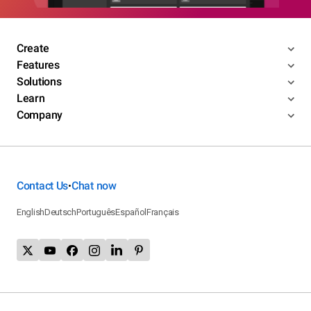
Create
Features
Solutions
Learn
Company
Contact Us
Chat now
•
English
Deutsch
Português
Español
Français