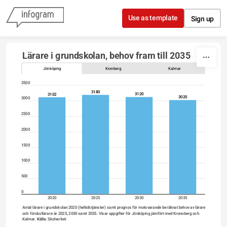
Skip to content
Use as template
Sign up
Lärare i grundskolan, behov fram till 2035
Jönköping
Kronberg
Kalmar
3500
3180
3120
3102
3020
3000
2500
2000
1500
1000
500
0
2020
2025
2030
2035
Antal lärare i grundskolan 2020 (heltidstjänster) samt prognos för motsvarande beräknat behov av lärare 
och förskollärare år 2025, 2030 samt 2035. Visar uppgifter för Jönköping jämfört med Kronoberg och 
Kalmar. 
Källa
: Skolverket