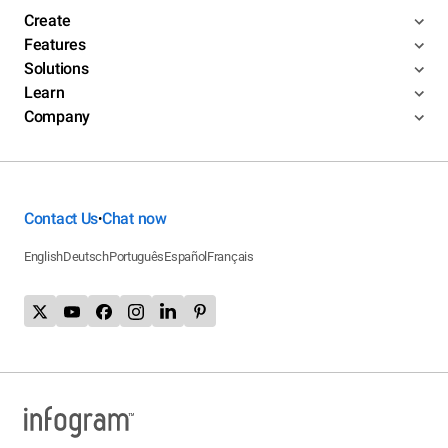
Create
Features
Solutions
Learn
Company
Contact Us
Chat now
•
English
Deutsch
Português
Español
Français