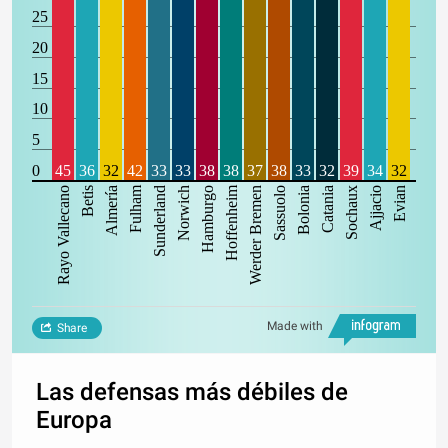
25
20
15
10
5
0
45
36
32
42
33
33
38
38
37
38
33
32
39
34
32
Fulham
Hoffenheim
Rayo Vallecano
Betis
Almería
Sunderland
Norwich
Hamburgo
Werder Bremen
Sassuolo
Bolonia
Catania
Sochaux
Ajjacio
Evian
Made with
Share
Las defensas más débiles de
Europa