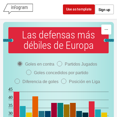
Skip to content
Use as template
Sign up
Las defensas más
débiles de Europa
Goles en contra
Partidos Jugados
Goles concedidos por partido
Diferencia de goles
Posición en Liga
45
40
35
30