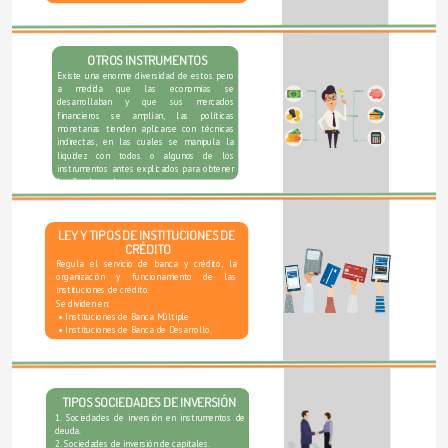
OTROS INSTRUMENTOS
Existe una enorme diversidad de estos pero 
a medida que las economías se 
desarrollaban y que sus mercados 
financieros se amplían, las políticas 
monetarias tienden aplicarse con técnicas 
indirectas, en las cuales se manipula la 
liquidez con todos o algunos de los 
instrumentos antes explicados para obtener 
la cifra deseada.
LEY Y TIPOS DE INSTITUCIONES DE 
CRÉDITO
Regula el servicio de banca y crédito, la 
organización y funcionamiento de las 
instituciones de crédito. 
Se dividen en:
Instituciones de Banca Múltiple 
Instituciones de Banca de Desarrollo. 
TIPOS SOCIEDADES DE INVERSIÓN
1. Sociedades de inversión en instrumentos de 
deuda. 
2. Sociedades de inversión de capitales. 