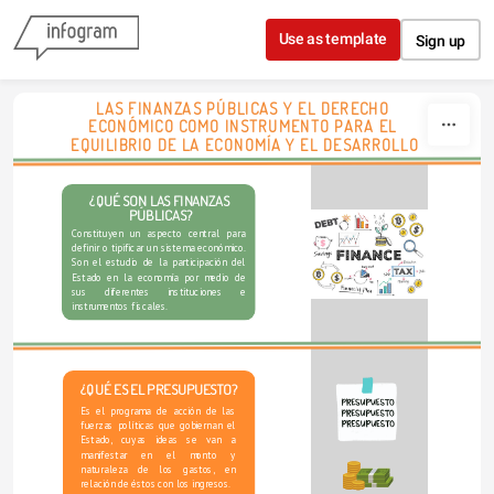
Skip to content
Use as template
Sign up
LAS FINANZAS PÚBLICAS Y EL DERECHO 
ECONÓMICO COMO INSTRUMENTO PARA EL 
EQUILIBRIO DE LA ECONOMÍA Y EL DESARROLLO
¿QUÉ SON LAS FINANZAS 
PÚBLICAS?
Constituyen un aspecto central para 
definir o tipificar un sistema económico. 
Son el estudio de la participación del 
Estado en la economía por medio de 
sus diferentes instituciones e 
instrumentos fiscales. 
¿QUÉ ES EL PRESUPUESTO?
Es el programa de acción de las 
fuerzas políticas que gobiernan el 
Estado, cuyas ideas se van a 
manifestar en el monto y 
Chart Title
naturaleza de los gastos, en 
relación de éstos con los ingresos.