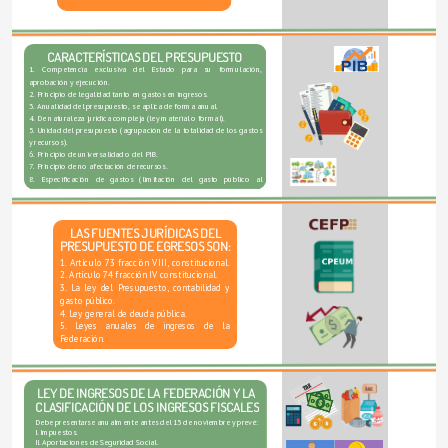
CARACTERÍSTICAS DEL PRESUPUESTO
1. Competencia exclusiva del Estado para su formulación, 
aprobación y ejecución. 
2. Principio de legalidad tanto en gastos en ingresos.
3. Anualidad del presupuesto, se aplica de forma anual.
4. De naturaleza jurídica compleja (ley material o formal).
5. Unidad del presupuesto (agrupación de la totalidad de los gastos 
y recursos).
6. Principio de universalidad o del PIB.
7. Principio de no afectación de recursos.
8. Especificación de gastos (limitación del gasto público al 
ejecutivo)
 LAS FUENTES JURÍDICAS DEL 
PRESUPUESTO DE EGRESOS SON:
1. Artículo 73 fracción VIII, constitucional. 
2. Artículo 74 fracción IV constitucional. 
3. La ley del Presupuesto, contabilidad y 
gasto público. 
4. Ley general de deuda pública. 
5. Leyes anuales de ingresos de la 
Federación.
LEY DE INGRESOS DE LA FEDERACIÓN Y LA 
CLASIFICACIÓN DE LOS INGRESOS FISCALES
Debe presentarse anualmente antes del 15 de noviembre y prevé: 
I. Impuestos. 
II. Aportaciones de Seguridad Social. 