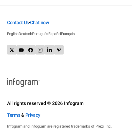
Contact Us
Chat now
•
English
Deutsch
Português
Español
Français
All rights reserved © 2026 Infogram
Terms
&
Privacy
Infogram and Infogr.am are registered trademarks of Prezi, Inc.