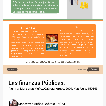
3. Sociedades de inversión de objeto limitado.
4. Las sociedades de inversión especializadas de 
fondos para el retiro se regirán por la Ley de los 
Sistemas de Ahorro para el Retiro.
IPAB
FOBAPROA
Es un organismo descentralizado de la 
El Fondo Bancario de Protección al 
Administración Pública Federal, con 
Ahorro es un fideicomiso creado en 
personalidad jurídica y patrimonios 
1990 que tiene como objetivo la 
propios, encargado de la administración 
realización de las operaciones 
del sistema de protección del ahorro 
tendientes para evitar problemas 
bancario. Su objeto es proporcionar a las 
financieros que pudieran presentar las 
instituciones un sistema para la 
instituciones de Crédito, así como 
protección del ahorro bancario y 
procurar el cumplimiento de las 
administrar programas de saneamiento 
obligaciones a cargo de tales 
financiero.
instituciones.
Nombre: Monserrat Muñoz Cabrera. Grupo: 6004. Matrícula: 150243.
Share
Made with
Las finanzas Públicas.
Alumna: Monserrat Muñoz Cabrera. Grupo: 6004. Matrícula: 150243
Monserrat Muñoz Cabrera 150243