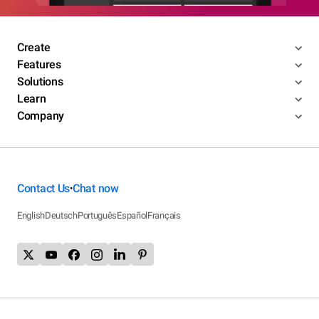
Create
Features
Solutions
Learn
Company
Contact Us
Chat now
•
English
Deutsch
Português
Español
Français