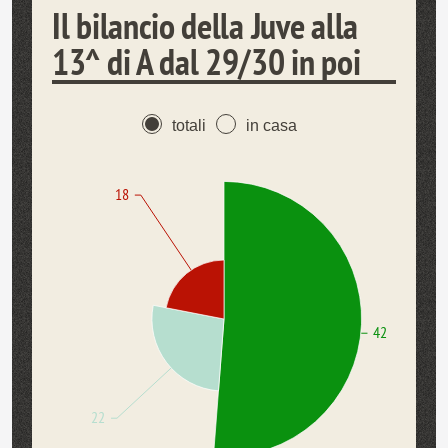
Il bilancio della Juve alla
13^ di A dal 29/30 in poi
totali
in casa
18
42
22