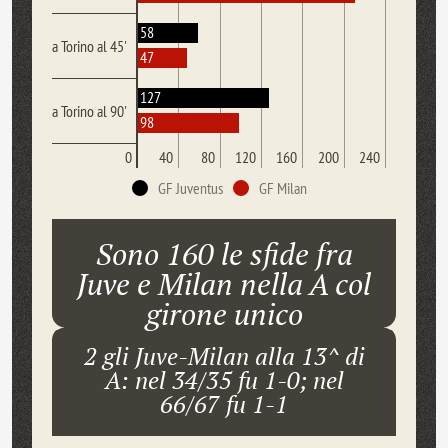
58
a Torino al 45'
47
127
a Torino al 90'
98
0
40
80
120
160
200
240
GF Juventus
GF Milan
Sono 160 le sfide fra
Juve e Milan nella A col
girone unico
2 gli Juve-Milan alla 13^ di
A: nel 34/35 fu 1-0; nel
66/67 fu 1-1