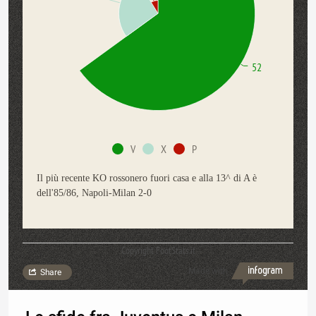
52
V
X
P
Il più recente KO rossonero fuori casa e alla 13^ di A è
dell'85/86, Napoli-Milan 2-0
Copyright FootStats.it
Made with
Share