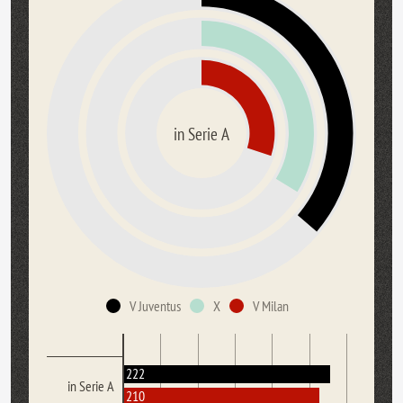
in Serie A
V Juventus
X
V Milan
222
in Serie A
210