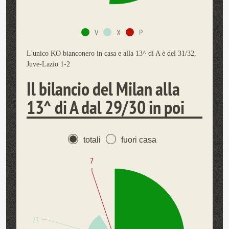
V
X
P
L'unico KO bianconero in casa e alla 13^ di A è del 31/32,
Juve-Lazio 1-2
Il bilancio del Milan alla
13^ di A dal 29/30 in poi
totali
fuori casa
7
21