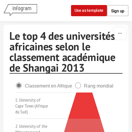
Skip to content
Use as template
Sign up
Le top 4 des universités
africaines selon le
classement académique
de Shangai 2013
Classement en Afrique
Rang mondial
1. University of
Cape Town (Afrique
du Sud)
2. University of the
Witwatersrand