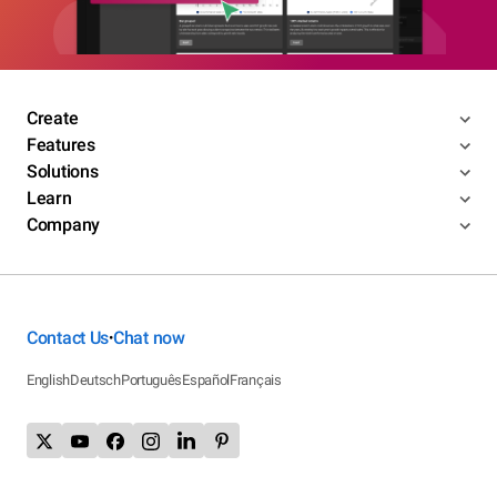
Create
Features
Solutions
Learn
Company
Contact Us
Chat now
•
English
Deutsch
Português
Español
Français