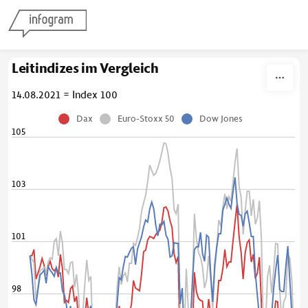
Skip to content
Leitindizes im Vergleich
14.08.2021 = Index 100
Dax
Euro-Stoxx 50
Dow Jones
105
103
101
98