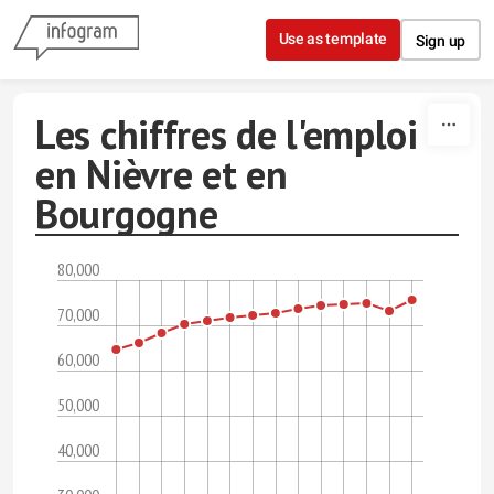
Skip to content
Use as template
Sign up
Les chiffres de l'emploi
en Nièvre et en
Bourgogne
80,000
70,000
60,000
50,000
40,000