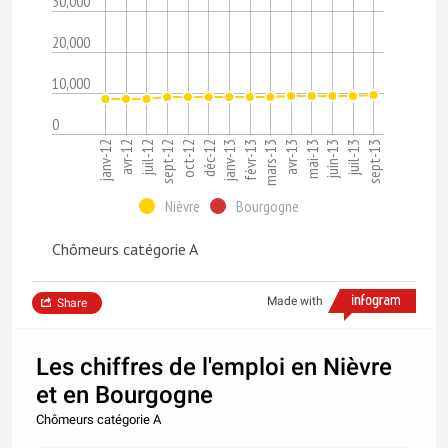
30,000
20,000
10,000
0
oct-12
juin-13
déc-12
juil-13
janv-13
sept-13
janv-12
févr-13
avr-12
mars-13
juil-12
avr-13
sept-12
mai-13
Nièvre
Bourgogne
Chômeurs catégorie A
Made with
Share
Les chiffres de l'emploi en Nièvre
et en Bourgogne
Chômeurs catégorie A