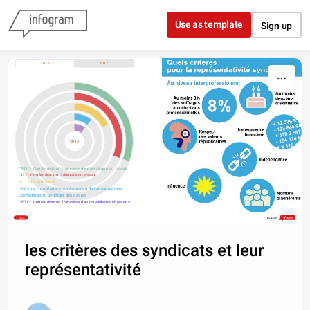
Skip to content
Use as template
Sign up
2013
2017
2013
CFDT : Confédération française démocratique du travail
CGT : Confédération Générale du travail
FO : Force ouvrière
CFE-CGC : Confédération française de l'encadrement-
Confédération générale des cadres
CFTC : Confédération française des travailleurs chrétiens
CFDT
CGT
FO
CFE-CGC
CFTC
Share
Made with
les critères des syndicats et leur
représentativité