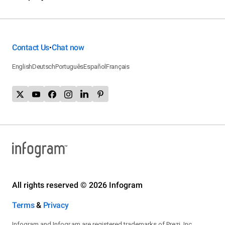
Contact Us
Chat now
•
English
Deutsch
Português
Español
Français
All rights reserved © 2026 Infogram
Terms
&
Privacy
Infogram and Infogr.am are registered trademarks of Prezi, Inc.