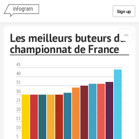
Skip to content
Sign up
Les meilleurs buteurs du
championnat de France
45
40
35
30
25
20
15
10
5