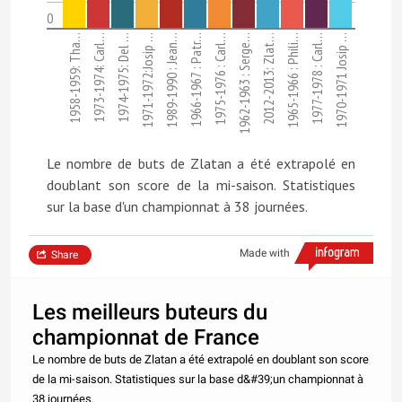
0
1958-1959: Tha…
1973-1974: Carl…
1974-1975: Del …
1971-1972:Josip …
1989-1990 : Jean…
1966-1967 : Patr…
1975-1976 : Carl…
1962-1963 : Serge…
2012-2013: Zlat…
1965-1966 : Phili…
1977-1978 : Carl…
1970-1971 Josip …
Le nombre de buts de Zlatan a été extrapolé en
doublant son score de la mi-saison. Statistiques
sur la base d'un championnat à 38 journées.
Made with
Share
Les meilleurs buteurs du
championnat de France
Le nombre de buts de Zlatan a été extrapolé en doublant son score
de la mi-saison. Statistiques sur la base d&#39;un championnat à
38 journées.