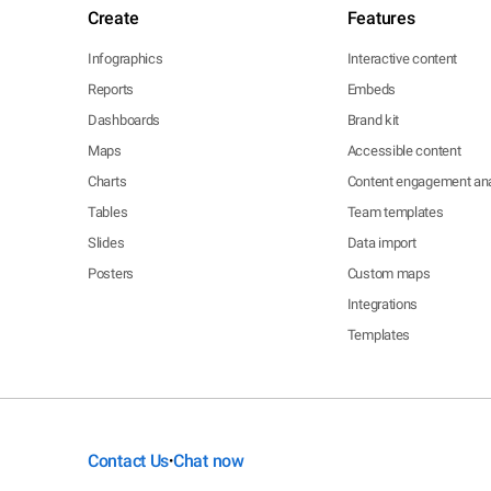
Create
Features
Infographics
Interactive content
Reports
Embeds
Dashboards
Brand kit
Maps
Accessible content
Charts
Content engagement ana
Tables
Team templates
Slides
Data import
Posters
Custom maps
Integrations
Templates
Contact Us
Chat now
•