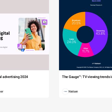
tal advertising 2024
The Gauge™: TV viewing trends in
wer
Nielsen