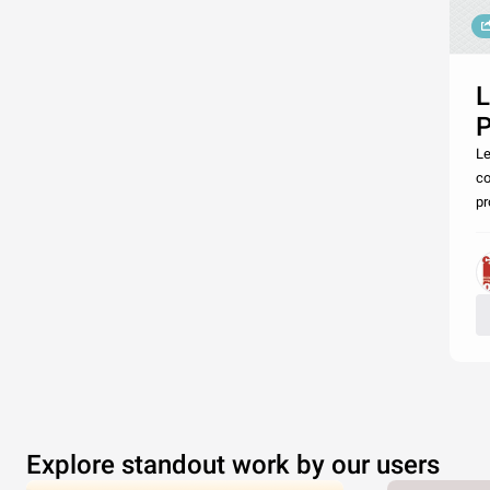
L
Le
co
pr
Explore standout work by our users