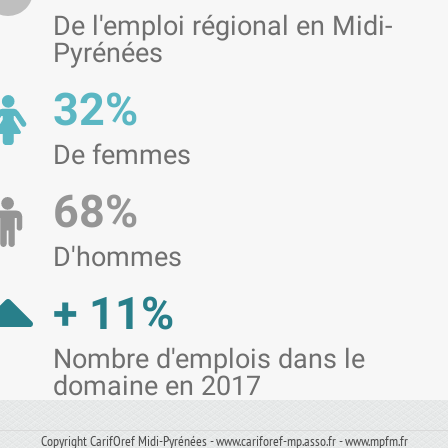
De l'emploi régional en Midi-
Pyrénées
32%
De femmes
68%
D'hommes
+ 11%
Nombre d'emplois dans le
domaine en 2017
Copyright CarifOref Midi-Pyrénées - www.cariforef-mp.asso.fr - www.mpfm.fr