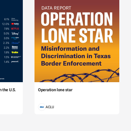
 the U.S.
Operation lone star
ACLU