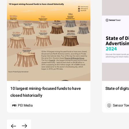
10 largest mining-focused funds to have
State of digi
closed historically
PEI Media
Sensor To