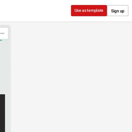
Use as template
Sign up
E