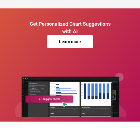
Get Personalized Chart Suggestions
with AI
Learn more