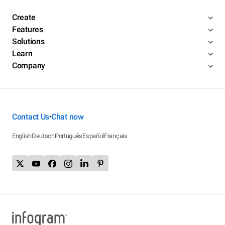
Create
Features
Solutions
Learn
Company
Contact Us
Chat now
•
English
Deutsch
Português
Español
Français