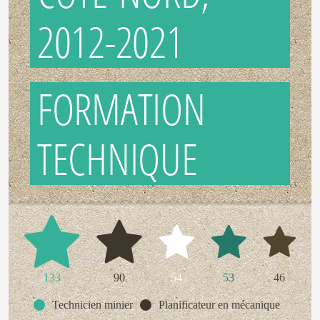
2012-2021
FORMATION
TECHNIQUE
133
90
54
53
46
Technicien minier
Planificateur en mécanique