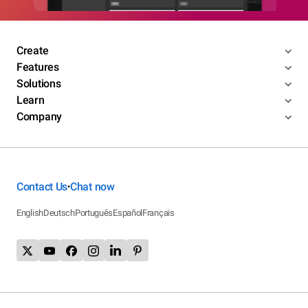
Create
Features
Solutions
Learn
Company
Contact Us
Chat now
•
English
Deutsch
Português
Español
Français