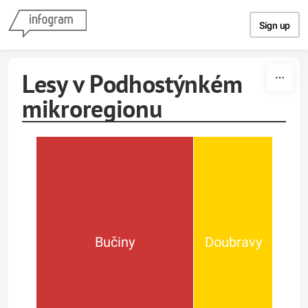
Skip to content
Sign up
Lesy v Podhostýnkém
mikroregionu
Bučiny
Doubravy