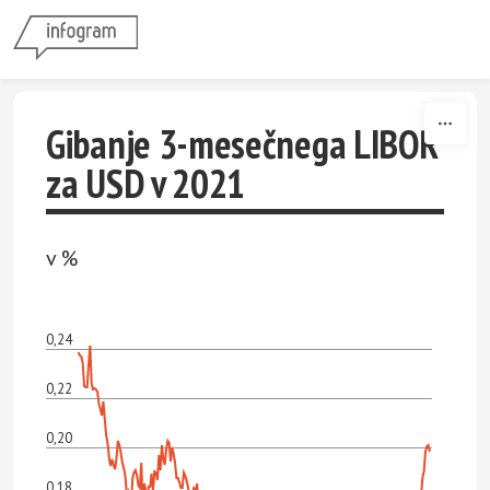
Skip to content
Gibanje 3-mesečnega LIBOR
za USD v 2021
v %
0,24
0,22
0,20
0,18