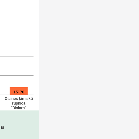
15170
Olaines ķīmiskā
rūpnīca
"Biolars"
a 