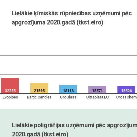
Lielākie ķīmiskās rūpniecības uzņēmumi pēc 
apgrozījuma 2020.gadā (tkst.eiro)
32255
21595
18118
15571
15526
Evopipes
Baltic Candles
GroGlass
Ultraplast EU
CrossChem
Lielākie poligrāfijas uzņēmumi pēc apgrozījum
2020.gadā (tkst.eiro)