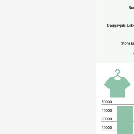
Buc
Daugavpils Lok
Stora E
50000
40000
30000
20000