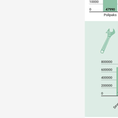
10000
0
47990
Polipaks
800000
600000
400000
200000
0
Sev