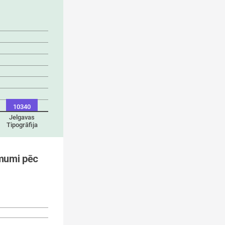
10340
Jelgavas
Tipogrāfija
mumi pēc 