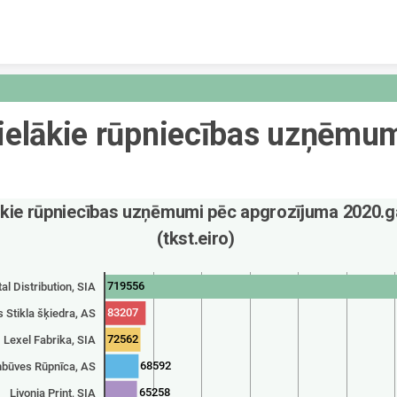
Skip to content
ielākie rūpniecības uzņēmum
ākie rūpniecības uzņēmumi pēc apgrozījuma 2020.g
(tkst.eiro)
719556
al Distribution, SIA
83207
 Stikla šķiedra, AS
72562
Lexel Fabrika, SIA
68592
nbūves Rūpnīca, AS
65258
Livonia Print, SIA