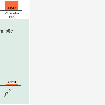
14022
VG Kvadra
Pak
i pēc 
26783
AKG Th…