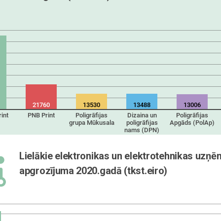
21760
13530
13488
13006
rint
PNB Print
Poligrāfijas
Dizaina un
Poligrāfijas
grupa Mūkusala
poligrāfijas
Apgāds (PolAp)
nams (DPN)
Lielākie elektronikas un elektrotehnikas uzņē
apgrozījuma 2020.gadā (tkst.eiro)