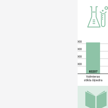
80000
60000
40000
20000
0
83207
Valmieras
stikla šķiedra