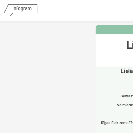
L
Liel
Severst
Valmieras
Rīgas Elektromašī