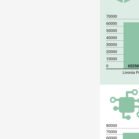
70000
60000
50000
40000
30000
20000
10000
0
65258
Livonia P
80000
70000
60000