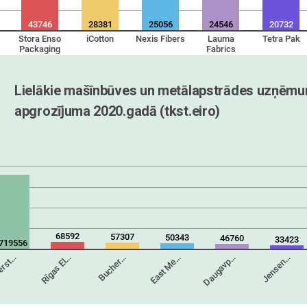
43746
28381
25056
24546
20732
Stora Enso
iCotton
Nexis Fibers
Lauma
Tetra Pak
Packaging
Fabrics
Lielākie mašīnbūves un metālapstrādes uzņēmum
apgrozījuma 2020.gadā (tkst.eiro) 
68592
57307
50343
46760
33423
719556
erst…
Rīgas El…
Bucher…
East Me…
Daugavp…
Jensen…