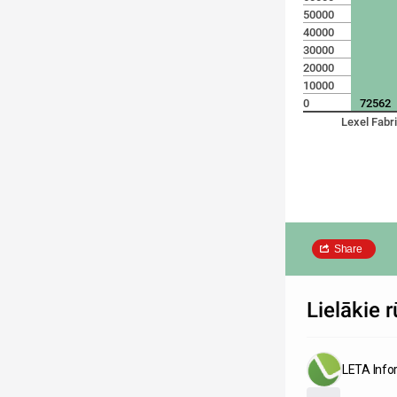
50000
40000
30000
20000
10000
0
72562
Lexel Fabr
Share
Lielākie
LETA Info