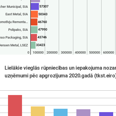
57307
her Municipal, SIA
50343
East Metal, SIA
46760
omotīvju Remonta…
47990
Polipaks, SIA
43746
nso Packaging, SIA
33423
Jensen Metal, LSEZ
0
100000
200000
300000
400000
500000
600000
Lielākie vieglās rūpniecības un iepakojuma nozar
uzņēmumi pēc apgrozījuma 2020.gadā (tkst.eiro