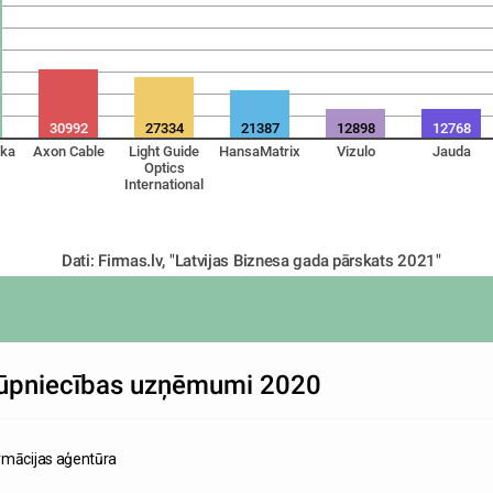
30992
27334
21387
12898
12768
ika
Axon Cable
Light Guide
HansaMatrix
Vizulo
Jauda
Optics
International
Dati: Firmas.lv, "Latvijas Biznesa gada pārskats 2021"
 rūpniecības uzņēmumi 2020
rmācijas aģentūra