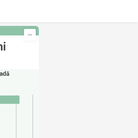
i 
adā 