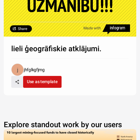
UZMANĪBU!!!
Made with
Share
lieli ģeogrāfiskie atklājumi.
jhfglkgfjmg
Use as template
Explore standout work by our users