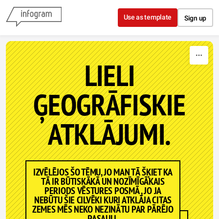
Skip to content
Use as template
Sign up
LIELI
ĢEOGRĀFISKIE
ATKLĀJUMI.
IZVĒLĒJOS ŠO TĒMU, JO MAN TĀ ŠĶIET KA
TĀ IR BŪTISKĀKĀ UN NOZĪMĪGĀKAIS
PERIODS VĒSTURES POSMĀ , JO JA
NEBŪTU ŠIE CILVĒKI KURI ATKLĀJA CITAS
ZEMES MĒS NEKO NEZINĀTU PAR PĀRĒJO
PASAULI.