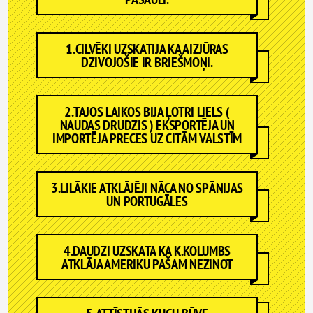
1.CILVĒKI UZSKATIJA KA AIZJŪRAS
DZIVOJOŠIE IR BRIEŠMOŅI.
2.TAJOS LAIKOS BIJA ĻOTRI LIELS (
NAUDAS DRUDZIS ) EKSPORTĒJA UN
IMPORTĒJA PRECES UZ CITĀM VALSTĪM
3.LILĀKIE ATKLĀJĒJI NĀCA NO SPĀNIJAS
UN PORTUGĀLES
4.DAUDZI UZSKATA KA K.KOLUMBS
ATKLĀJA AMERIKU PAŠAM NEZINOT