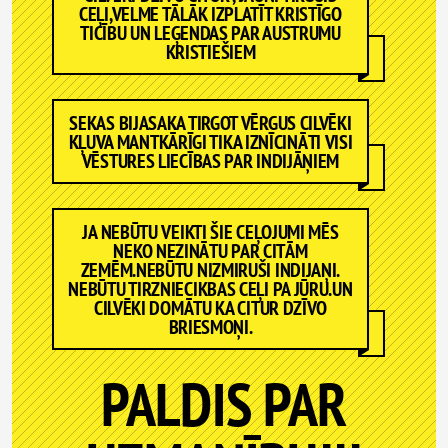
CEĻI,VELME TĀLĀK IZPLATĪT KRISTĪGO
TICĪBU UN LEĢENDAS PAR AUSTRUMU
KRISTIEŠIEM
SEKAS BIJASAKA TIRGOT VĒRGUS CILVĒKI
KĻUVA MANTKĀRĪGI TIKA IZNĪCINĀTI VISI
VĒSTURES LIECĪBAS PAR INDIJĀŅIEM
JA NEBŪTU VEIKTI ŠIE CEĻOJUMI MĒS
NEKO NEZINĀTU PAR CITĀM
ZEMĒM.NEBŪTU NIZMIRUŠI INDIJAŅI.
NEBŪTU TIRZNIECIKBAS CEĻI PA JŪRU.UN
CILVĒKI DOMĀTU KA CITUR DZĪVO
BRIESMOŅI.
PALDIS PAR