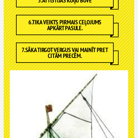
5.ATTĪSTIJĀS KUĢU BŪVE
6.TIKA VEIKTS PIRMAIS CEĻOJUMS
APKĀRT PASULE.
7.SĀKA TIRGOT VERGUS VAI MAINĪT PRET
CITĀM PRECĒM.