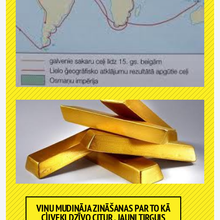
VIŅU MUDINĀJA ZINĀŠANAS PAR TO KĀ
CILVEKI DZĪVO CITUR , JAUNI TIRGUIS