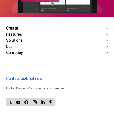
Create
Features
Solutions
Learn
Company
Contact Us
Chat now
•
English
Deutsch
Português
Español
Français